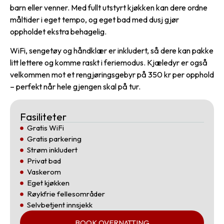
barn eller venner. Med fullt utstyrt kjøkken kan dere ordne
måltider i eget tempo, og eget bad med dusj gjør
oppholdet ekstra behagelig.
WiFi, sengetøy og håndklær er inkludert, så dere kan pakke
litt lettere og komme raskt i feriemodus. Kjæledyr er også
velkommen mot et rengjøringsgebyr på 350 kr per opphold
– perfekt når hele gjengen skal på tur.
Fasiliteter
Gratis WiFi
Gratis parkering
Strøm inkludert
Privat bad
Vaskerom
Eget kjøkken
Røykfrie fellesområder
Selvbetjent innsjekk
BOOK OVERNATTING